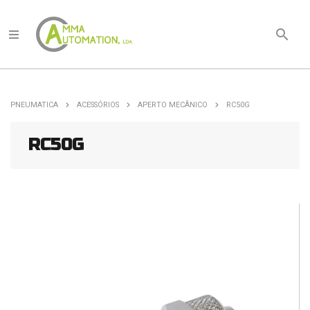
search
Quem
Somos
PNEUMATICA
ACESSÓRIOS
APERTO MECÂNICO
RC50G
Produtos
RC50G
Documentação
Técnica
Marcas
Notícias
Contactos