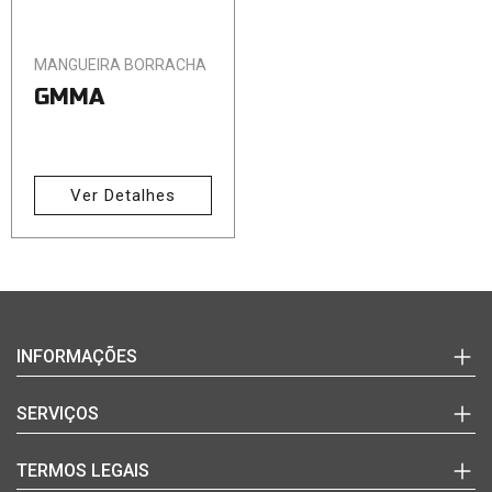
MANGUEIRA BORRACHA
GMMA
Ver Detalhes
Login
INFORMAÇÕES
(+351)
220
Marcas
SERVIÇOS
992
Documentos Técnicos
627
Notícias
Quem Somos
TERMOS LEGAIS
(chamada
Blog
Contactos
para