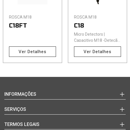
ROSCA M18
ROSCA M18
C18FT
C18
Micro Detectors |
Capacitivo M18 -Deteção
até 12mm
Ver Detalhes
Ver Detalhes
Login
INFORMAÇÕES
(+351)
220
Marcas
SERVIÇOS
992
Documentos Técnicos
627
Notícias
Quem Somos
TERMOS LEGAIS
(chamada
Blog
Contactos
para