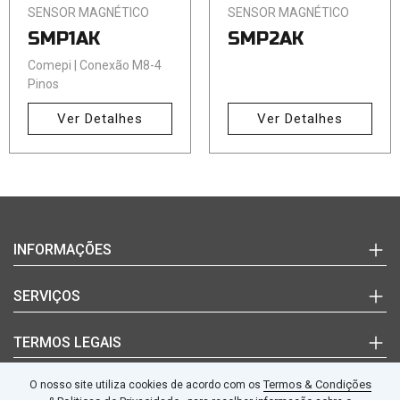
SENSOR MAGNÉTICO
SENSOR MAGNÉTICO
SMP1AK
SMP2AK
Comepi | Conexão M8-4
Pinos
Ver Detalhes
Ver Detalhes
Login
INFORMAÇÕES
(+351)
220
Marcas
SERVIÇOS
992
Documentos Técnicos
627
Notícias
Quem Somos
TERMOS LEGAIS
(chamada
Blog
Contactos
para
a
Termos e Condições
Termos & Condições
O nosso site utiliza cookies de acordo com os
SEGUE-NOS
rede
fixa