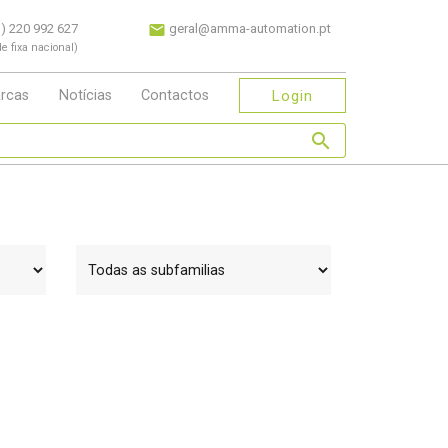
) 220 992 627
geral@amma-automation.pt
e fixa nacional)
Login
rcas
Notícias
Contactos
search