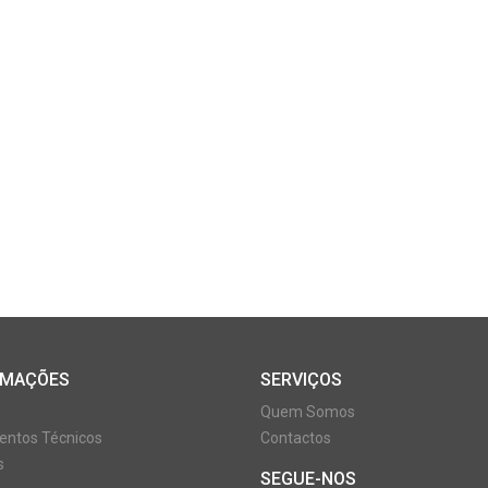
RMAÇÕES
SERVIÇOS
s
Quem Somos
ntos Técnicos
Contactos
s
SEGUE-NOS