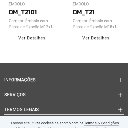
ÊMBOLO
ÊMBOLO
DM_T2101
DM_T21
Comepi | Êmbolo com
Comepi | Êmbolo com
Porca de Fixação M12x1
Porca de Fixação M18x1
Ver Detalhes
Ver Detalhes
Login
INFORMAÇÕES
(+351)
220
Marcas
SERVIÇOS
992
Documentos Técnicos
627
Notícias
Quem Somos
TERMOS LEGAIS
(chamada
Blog
Contactos
para
a
Termos e Condições
Termos & Condições
O nosso site utiliza cookies de acordo com os
SEGUE-NOS
rede
fixa