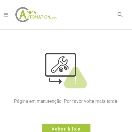
search
Quem
Somos
Produtos
Documentação
Técnica
Marcas
Notícias
Página em manutenção. Por favor volte mais tarde.
Contactos
Voltar à loja