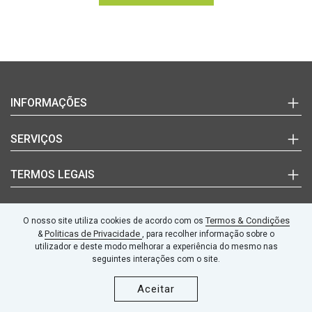
Login
INFORMAÇÕES
(+351)
Marcas
SERVIÇOS
220
Documentos Técnicos
992
Notícias
Quem Somos
TERMOS LEGAIS
627
Blog
Contactos
(chamada
para
Termos e Condições
SEGUE-NOS
a
Termos & Condições
O nosso site utiliza cookies de acordo com os
rede
Politicas de Privacidade
fixa
Politicas de Privacidade
&
, para recolher informação sobre o
Livro de Reclamações
nacional)
utilizador e deste modo melhorar a experiência do mesmo nas
seguintes interações com o site.
geral@amma-
© 2026 AMMA Automation, Lda |
Powered by Wave Solutions
Aceitar
automation.pt