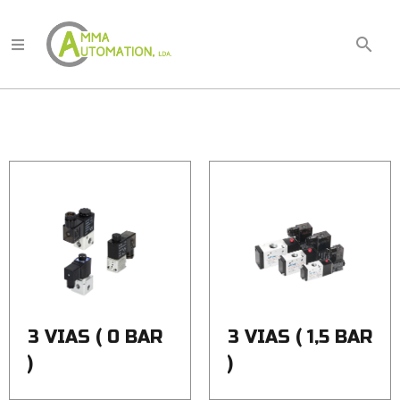
search
Quem
Somos
Produtos
Documentação
Técnica
Marcas
Notícias
3 VIAS ( 0 BAR
3 VIAS ( 1,5 BAR
Contactos
)
)