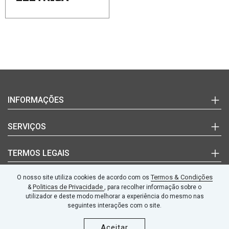
Login
INFORMAÇÕES
(+351)
220
Marcas
SERVIÇOS
992
Documentos Técnicos
627
Notícias
Quem Somos
TERMOS LEGAIS
(chamada
Blog
Contactos
para
a
Termos e Condições
Termos & Condições
O nosso site utiliza cookies de acordo com os
SEGUE-NOS
rede
fixa
Politicas de Privacidade
&
, para recolher informação sobre o
Politicas de Privacidade
nacional)
utilizador e deste modo melhorar a experiência do mesmo nas
Livro de Reclamações
seguintes interações com o site.
geral@amma-
Aceitar
automation.pt