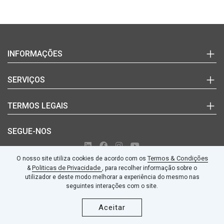
Login
INFORMAÇÕES
Marcas
SERVIÇOS
Documentos Técnicos
(+351)
Notícias
Quem Somos
220
TERMOS LEGAIS
Blog
Contactos
992
627
Termos e Condições
SEGUE-NOS
(chamada
Politicas de Privacidade
para
Livro de Reclamações
a
Termos & Condições
O nosso site utiliza cookies de acordo com os
rede
fixa
Politicas de Privacidade
&
, para recolher informação sobre o
nacional)
utilizador e deste modo melhorar a experiência do mesmo nas
© 2026 AMMA Automation, Lda |
Powered by Wave Solutions
seguintes interações com o site.
geral@amma-
Aceitar
automation.pt