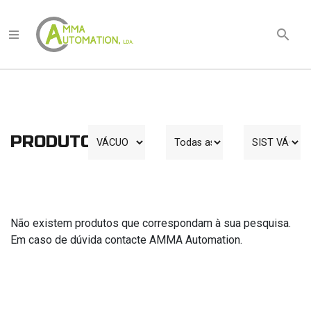
search
Quem
Somos
Produtos
PRODUTOS
Documentação
Técnica
Marcas
Não existem produtos que correspondam à sua pesquisa.
Notícias
Em caso de dúvida contacte AMMA Automation.
Contactos