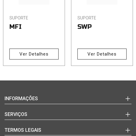
SUPORTE
SUPORTE
MFI
SWP
Ver Detalhes
Ver Detalhes
Login
INFORMAÇÕES
(+351)
220
Marcas
SERVIÇOS
992
Documentos Técnicos
627
Notícias
Quem Somos
TERMOS LEGAIS
(chamada
Blog
Contactos
para