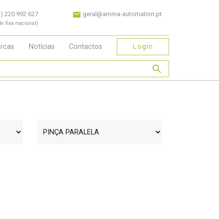
) 220 992 627
geral@amma-automation.pt
e fixa nacional)
Login
rcas
Notícias
Contactos
search