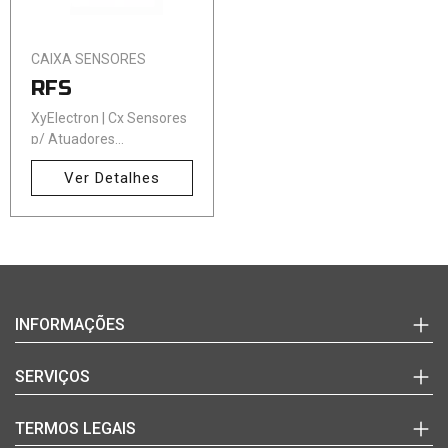
CAIXA SENSORES
RFS
XyElectron | Cx Sensores
p/ Atuadores
Pneumáticos
Ver Detalhes
Login
INFORMAÇÕES
(+351)
220
Marcas
SERVIÇOS
992
Documentos Técnicos
627
Notícias
Quem Somos
TERMOS LEGAIS
(chamada
Blog
Contactos
para