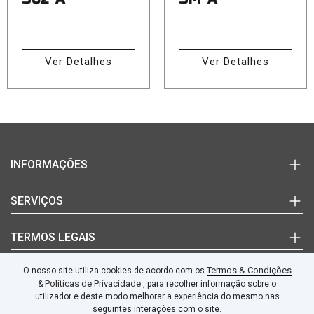
Ver Detalhes
Ver Detalhes
Login
INFORMAÇÕES
(+351)
220
Marcas
SERVIÇOS
992
Documentos Técnicos
627
Notícias
Quem Somos
TERMOS LEGAIS
(chamada
Blog
Contactos
para
a
Termos e Condições
Termos & Condições
O nosso site utiliza cookies de acordo com os
SEGUE-NOS
rede
fixa
Politicas de Privacidade
&
, para recolher informação sobre o
Politicas de Privacidade
nacional)
utilizador e deste modo melhorar a experiência do mesmo nas
Livro de Reclamações
seguintes interações com o site.