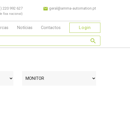
) 220 992 627
geral@amma-automation.pt
e fixa nacional)
Login
rcas
Notícias
Contactos
search