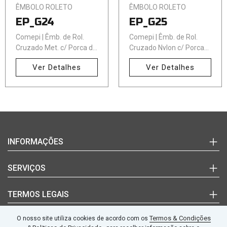
ÊMBOLO ROLETO
ÊMBOLO ROLETO
EP_G24
EP_G25
Comepi | Êmb. de Rol.
Comepi | Êmb. de Rol.
Cruzado Met. c/ Porca de
Cruzado Nylon c/ Porca
Fix
de Fi
Ver Detalhes
Ver Detalhes
Login
INFORMAÇÕES
(+351)
220
Marcas
SERVIÇOS
992
Documentos Técnicos
627
Notícias
Quem Somos
TERMOS LEGAIS
(chamada
Blog
Contactos
para
a
Termos e Condições
Termos & Condições
O nosso site utiliza cookies de acordo com os
SEGUE-NOS
rede
fixa