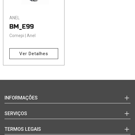
ANEL
BM_E99
Comepi | Anel
Ver Detalhes
Login
INFORMAÇÕES
(+351)
220
Marcas
SERVIÇOS
992
Documentos Técnicos
627
Notícias
Quem Somos
TERMOS LEGAIS
(chamada
Blog
Contactos
para