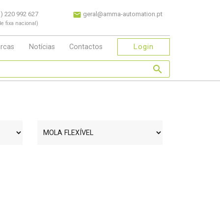
) 220 992 627
geral@amma-automation.pt
e fixa nacional)
Login
rcas
Notícias
Contactos
search