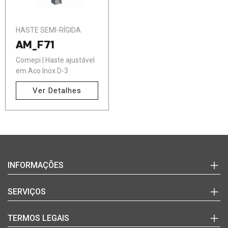
HASTE SEMI-RÍGIDA
AM_F71
Comepi | Haste ajustável
em Aço Inox D-3
Ver Detalhes
Login
INFORMAÇÕES
(+351)
220
Marcas
SERVIÇOS
992
Documentos Técnicos
627
Notícias
Quem Somos
TERMOS LEGAIS
(chamada
Blog
Contactos
para