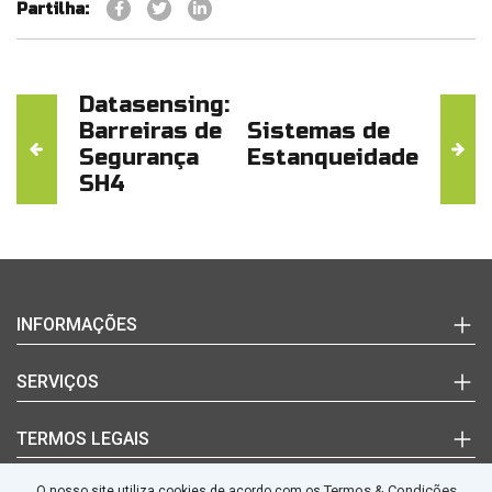
Partilha:
Datasensing:
Barreiras de
Sistemas de
Segurança
Estanqueidade
SH4
Login
INFORMAÇÕES
(+351)
220
Marcas
SERVIÇOS
992
Documentos Técnicos
627
Notícias
Quem Somos
TERMOS LEGAIS
(chamada
Blog
Contactos
para
a
Termos e Condições
Termos & Condições
O nosso site utiliza cookies de acordo com os