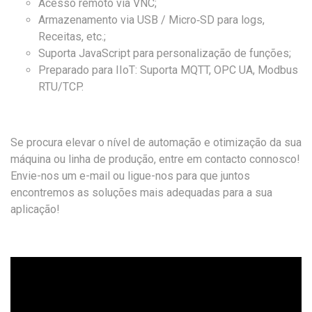
Acesso remoto via VNC;
Armazenamento via USB / Micro
‑
SD para logs,
Receitas, etc.;
Suporta JavaScript para personalização de funções;
Preparado para IIoT: Suporta MQTT, OPC UA, Modbus
RTU/TCP.
Se procura elevar o nível de automação e otimização
da sua
máquina ou linha de produção, entre em contacto connosco!
Envie-nos um e-mail ou ligue-nos para que
juntos
encontremos as soluções mais adequadas para a sua
aplicação!