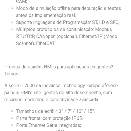
CAM;
Modo de simulação offline para depuração e testes
antes da implementação real;
Suporta linguagens de Programação: ST, LD e SFC;
Múltiplos protocolos de comunicação:
Modbus
RTU/TCP,
CANopen
(opcional), Ethernet/IP (Modo
Scanner),
EtherCAT
.
Precisa de painéis
HMI's
para aplicações exigentes?
Temos!
A série IT7000
da Inovance Technology Europe oferece
painéis
HMI's
inteligentes de alto desempenho, com
recursos modernos e conectividade avançada:
Tamanhos de ecrã: 4.3” / 7
″ / 10″ / 15″;
Parte frontal com proteção IP65;
Porta Ethernet Série integradas;